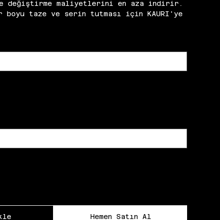
e değiştirme maliyetlerini en aza indirir.
r boyu taze ve serin tutması için KAURI'ye
kle
Hemen Satın Al