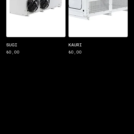
SUGI
KAURI
Fiyat
Fiyat
₺0,00
₺0,00